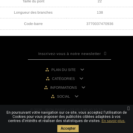
Taille du pont
22
Longueur des branches
138
Code-barre
3770037470936

PLAN DU SITE

CATÉGORIES

INFORMATIONS

SOCIAL
© 2026 - IRON PARIS | +33 (0) 1 80 40 10 74
En poursuivant votre navigation sur ce site, vous acceptez l'utilisation de
Cookies pour vous proposer des publicités ciblées adaptées à vos
centres d'intérêts et réaliser des statistiques de visites.
En savoir plus.
Accepter