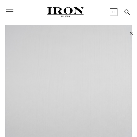

0
