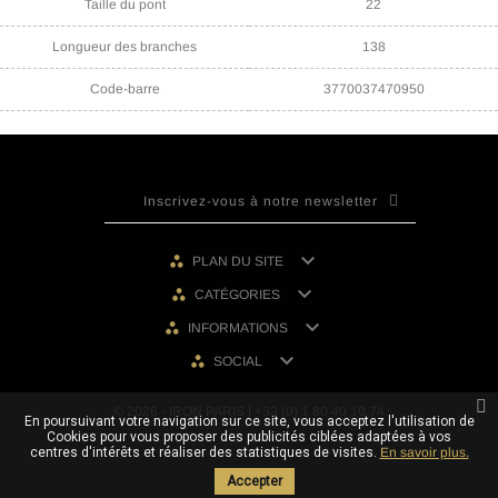
Taille du pont
22
Longueur des branches
138
Code-barre
3770037470950

PLAN DU SITE

CATÉGORIES

INFORMATIONS

SOCIAL
© 2026 - IRON PARIS | +33 (0) 1 80 40 10 74
En poursuivant votre navigation sur ce site, vous acceptez l'utilisation de
Cookies pour vous proposer des publicités ciblées adaptées à vos
centres d'intérêts et réaliser des statistiques de visites.
En savoir plus.
Accepter