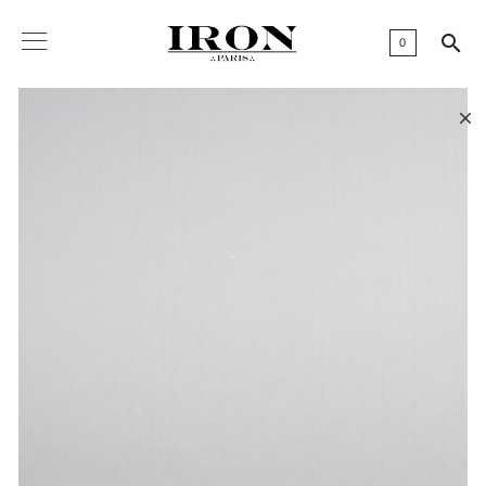

0
