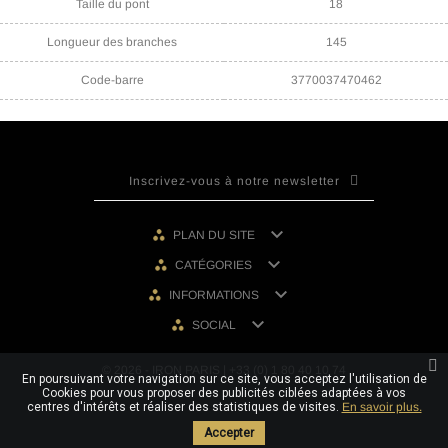
Taille du pont
18
Longueur des branches
145
Code-barre
3770037470462

PLAN DU SITE

CATÉGORIES

INFORMATIONS

SOCIAL
© 2026 - IRON PARIS | +33 (0) 1 80 40 10 74
En poursuivant votre navigation sur ce site, vous acceptez l'utilisation de
Cookies pour vous proposer des publicités ciblées adaptées à vos
centres d'intérêts et réaliser des statistiques de visites.
En savoir plus.
Accepter