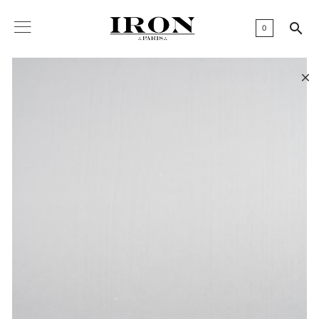

0
