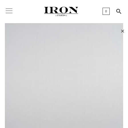

0
