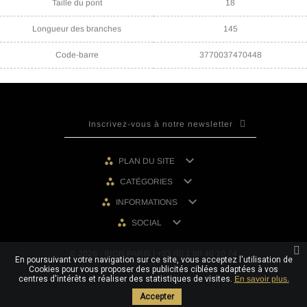
Taille du pont
18
Longueur des branches
145
Code-barre
3770037470448

PLAN DU SITE

CATÉGORIES

INFORMATIONS

SOCIAL
© 2026 - IRON PARIS | +33 (0) 1 80 40 10 74
En poursuivant votre navigation sur ce site, vous acceptez l'utilisation de
Cookies pour vous proposer des publicités ciblées adaptées à vos
centres d'intérêts et réaliser des statistiques de visites.
En savoir plus.
Accepter