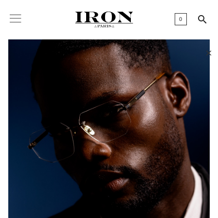

0
