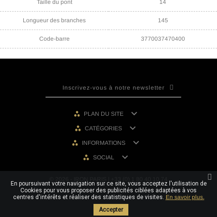
Taille du pont
14
Longueur des branches
145
Code-barre
3770037470400

PLAN DU SITE

CATÉGORIES

INFORMATIONS

SOCIAL
© 2026 - IRON PARIS | +33 (0) 1 80 40 10 74
En poursuivant votre navigation sur ce site, vous acceptez l'utilisation de
Cookies pour vous proposer des publicités ciblées adaptées à vos
centres d'intérêts et réaliser des statistiques de visites.
En savoir plus.
Accepter