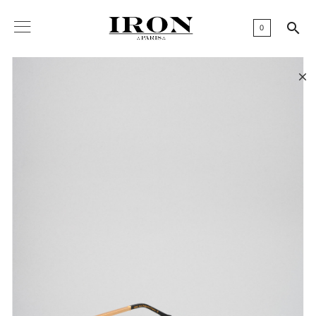

0
