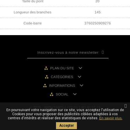
Taille du pont
20
Longueur des branches
145
Code-barre
3760250909276

PLAN DU SITE

CATÉGORIES

INFORMATIONS

SOCIAL
© 2026 - IRON PARIS | +33 (0) 1 80 40 10 74
En poursuivant votre navigation sur ce site, vous acceptez l'utilisation de
Cookies pour vous proposer des publicités ciblées adaptées à vos
centres d'intérêts et réaliser des statistiques de visites.
En savoir plus.
Accepter