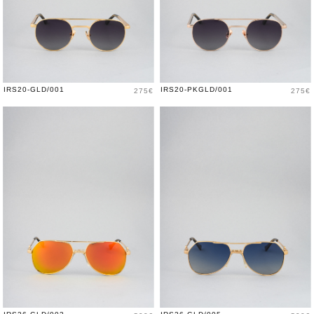
Price
Price
IRS20-GLD/001
IRS20-PKGLD/001
275€
275€