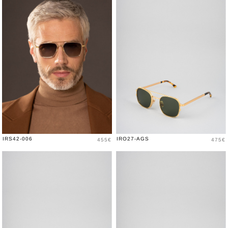
Price
Price
IRS42-006
IRO27-AGS
455€
475€