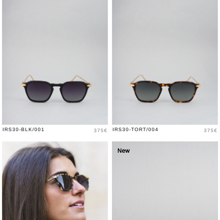
Price
Price
IRS30-BLK/001
IRS30-TORT/004
375€
375€
New