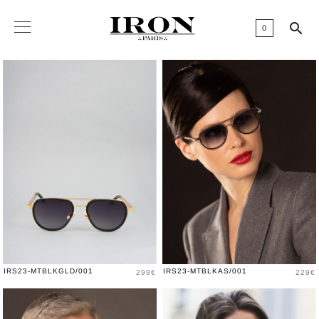

0
Price
Price
IRS23-MTBLKGLD/001
IRS23-MTBLKAS/001
299€
229€