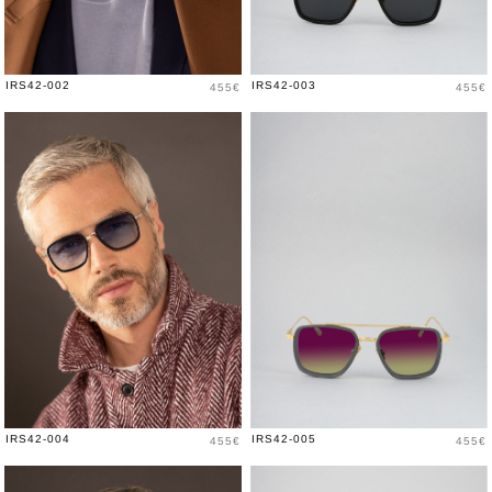
Price
Price
IRS42-002
IRS42-003
455€
455€
Price
Price
IRS42-004
IRS42-005
455€
455€