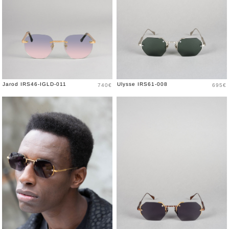
Price
Price
Jarod IRS46-IGLD-011
Ulysse IRS61-008
740€
695€