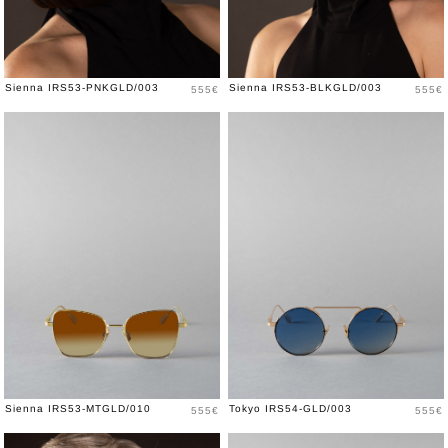
Price
Price
Sienna IRS53-PNKGLD/003
Sienna IRS53-BLKGLD/003
555€
555€
Price
Price
Sienna IRS53-MTGLD/010
Tokyo IRS54-GLD/003
555€
555€