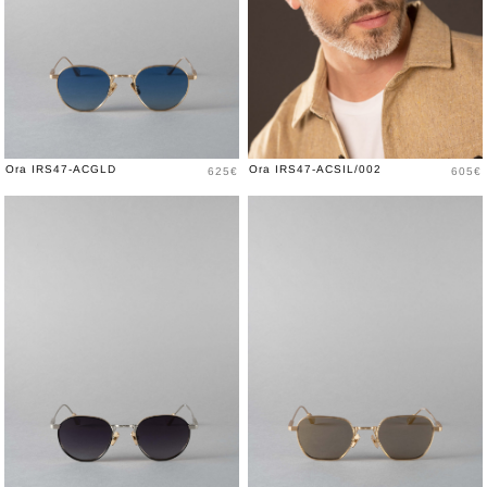
Price
Price
Ora IRS47-ACGLD
Ora IRS47-ACSIL/002
625€
605€