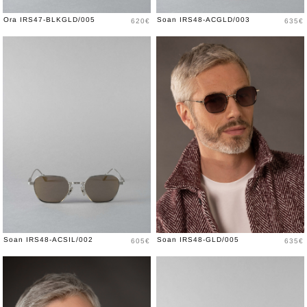
Price
Price
Ora IRS47-BLKGLD/005
Soan IRS48-ACGLD/003
620€
635€
Price
Price
Soan IRS48-ACSIL/002
Soan IRS48-GLD/005
605€
635€