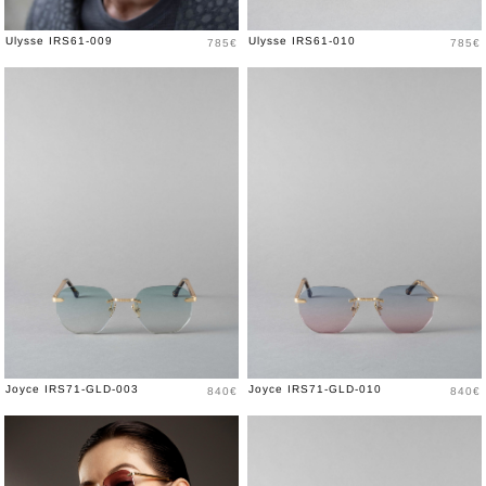
Price
Price
Ulysse IRS61-009
Ulysse IRS61-010
785€
785€
Price
Price
Joyce IRS71-GLD-003
Joyce IRS71-GLD-010
840€
840€