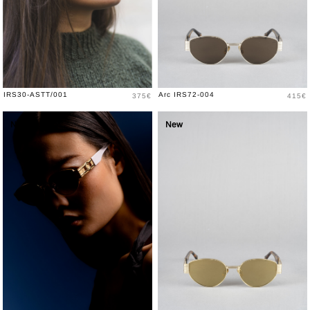
Price
Price
IRS30-ASTT/001
Arc IRS72-004
375€
415€
New
New