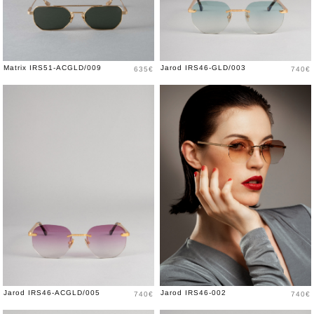
Price
Price
Matrix IRS51-ACGLD/009
Jarod IRS46-GLD/003
635€
740€
Price
Price
Jarod IRS46-ACGLD/005
Jarod IRS46-002
740€
740€