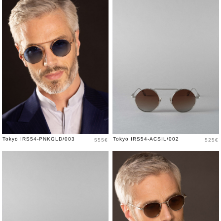
Price
Price
Tokyo IRS54-PNKGLD/003
Tokyo IRS54-ACSIL/002
555€
525€