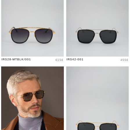
Price
Price
IRS28-MTBLK/001
IRS42-001
615€
455€