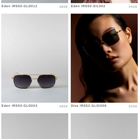
Price
Price
Eden IRS50-GLD012
Eden IRS50-SIL002
480€
450€
Price
Price
Eden IRS50-GLD003
Diva IRS52-GLD/009
490€
555€