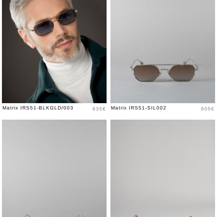
Price
Price
Matrix IRS51-BLKGLD/003
Matrix IRS51-SIL002
635€
605€