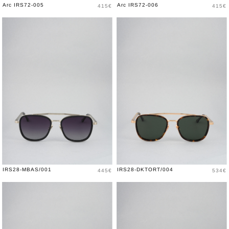
Price
Price
Arc IRS72-005
Arc IRS72-006
415€
415€
Price
Price
IRS28-MBAS/001
IRS28-DKTORT/004
445€
534€