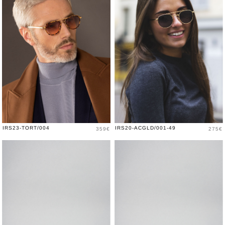
Price
Price
IRS23-TORT/004
IRS20-ACGLD/001-49
359€
275€