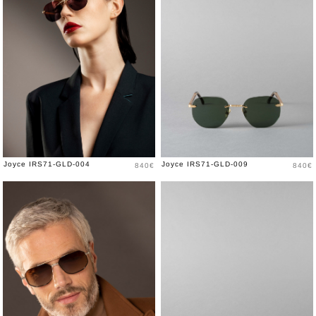
Price
Price
Joyce IRS71-GLD-004
Joyce IRS71-GLD-009
840€
840€