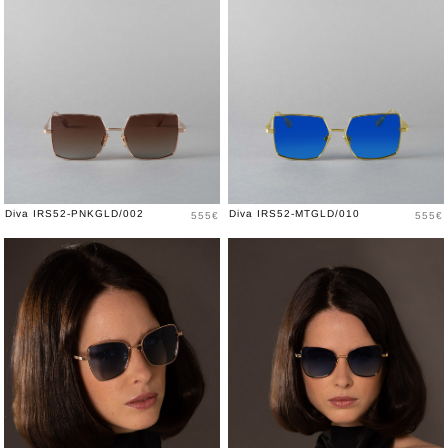
Price
Price
Diva IRS52-PNKGLD/002
Diva IRS52-MTGLD/010
555€
555€