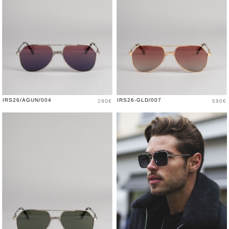
Price
Price
IRS26/AGUN/004
IRS26-GLD/007
290€
590€