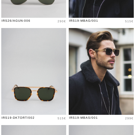
Price
Price
IRS26/AGUN-006
IRS19-MBAG/001
290€
515€
Price
Price
IRS19-DKTORT/002
IRS19-MBAS/001
515€
299€