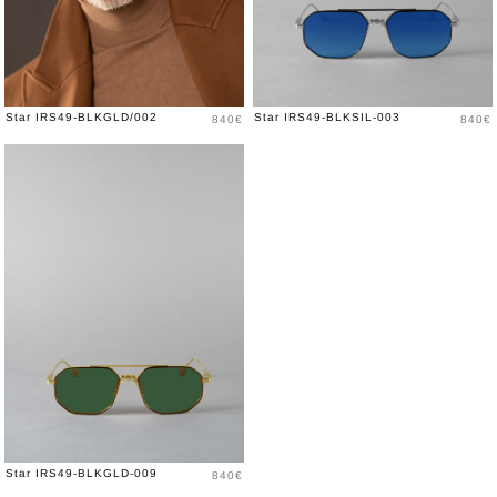
Price
Price
Star IRS49-BLKGLD/002
Star IRS49-BLKSIL-003
840€
840€
Price
Star IRS49-BLKGLD-009
840€